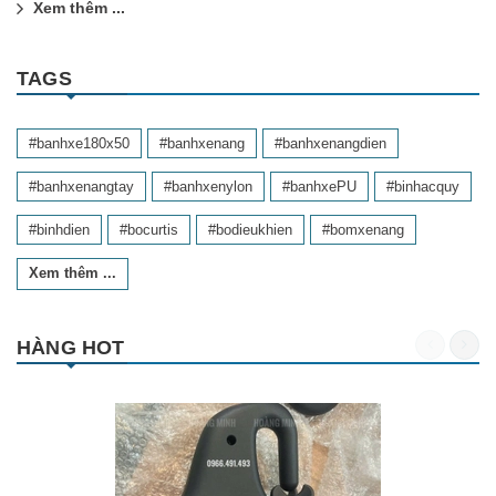
Xem thêm ...
TAGS
#banhxe180x50
#banhxenang
#banhxenangdien
#banhxenangtay
#banhxenylon
#banhxePU
#binhacquy
#binhdien
#bocurtis
#bodieukhien
#bomxenang
Xem thêm ...
HÀNG HOT