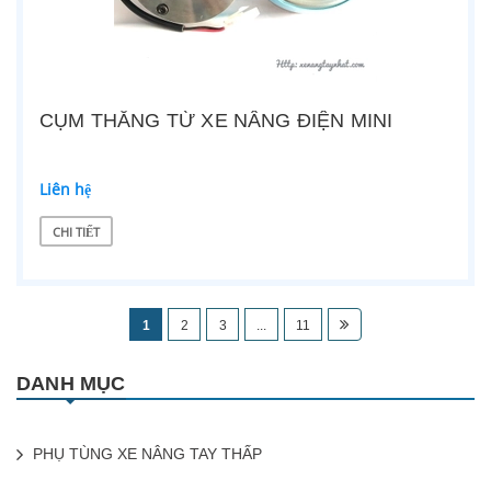
CỤM THẮNG TỪ XE NÂNG ĐIỆN MINI
Liên hệ
CHI TIẾT
1
2
3
...
11
DANH MỤC
PHỤ TÙNG XE NÂNG TAY THẤP