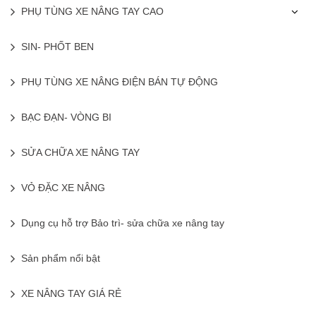
PHỤ TÙNG XE NÂNG TAY CAO
SIN- PHỐT BEN
PHỤ TÙNG XE NÂNG ĐIỆN BÁN TỰ ĐỘNG
BẠC ĐẠN- VÒNG BI
SỬA CHỮA XE NÂNG TAY
VỎ ĐẶC XE NÂNG
Dụng cụ hỗ trợ Bảo trì- sửa chữa xe nâng tay
Sản phẩm nổi bật
XE NÂNG TAY GIÁ RẺ