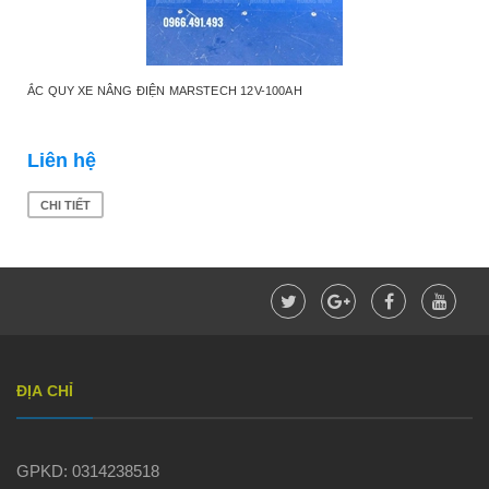
ẮC QUY XE NÂNG ĐIỆN MARSTECH 12V-100AH
Liên hệ
CHI TIẾT
ĐỊA CHỈ
GPKD: 0314238518