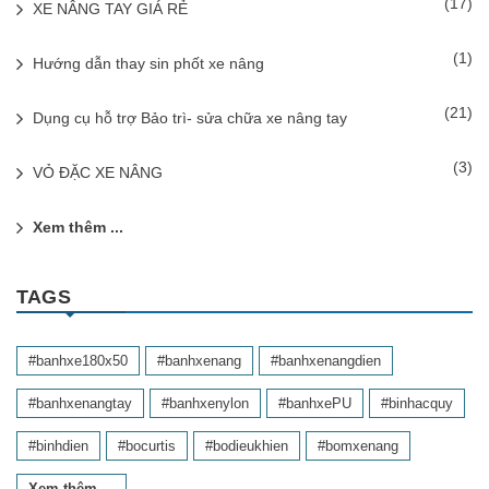
(17)
XE NÂNG TAY GIÁ RẺ
(1)
Hướng dẫn thay sin phốt xe nâng
(21)
Dụng cụ hỗ trợ Bảo trì- sửa chữa xe nâng tay
(3)
VỎ ĐẶC XE NÂNG
Xem thêm ...
TAGS
#banhxe180x50
#banhxenang
#banhxenangdien
#banhxenangtay
#banhxenylon
#banhxePU
#binhacquy
#binhdien
#bocurtis
#bodieukhien
#bomxenang
Xem thêm ...