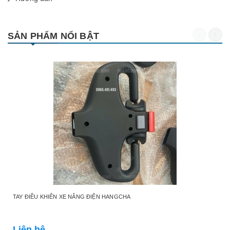
SẢN PHẨM NỔI BẬT
TAY ĐIỀU KHIỂN XE NÂNG ĐIỆN HANGCHA
Liên hệ