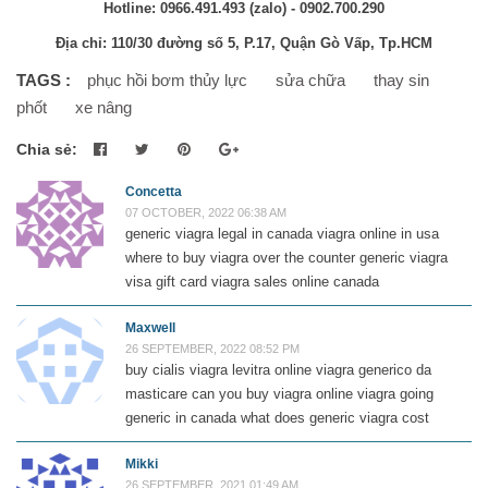
Hotline: 0966.491.493 (zalo) - 0902.700.290
Địa chỉ: 110/30 đường số 5, P.17, Quận Gò Vấp, Tp.HCM
TAGS :
phục hồi bơm thủy lực
sửa chữa
thay sin
phốt
xe nâng
Chia sẻ:
Concetta
07 OCTOBER, 2022 06:38 AM
generic viagra legal in canada viagra online in usa
where to buy viagra over the counter generic viagra
visa gift card viagra sales online canada
Maxwell
26 SEPTEMBER, 2022 08:52 PM
buy cialis viagra levitra online viagra generico da
masticare can you buy viagra online viagra going
generic in canada what does generic viagra cost
Mikki
26 SEPTEMBER, 2021 01:49 AM