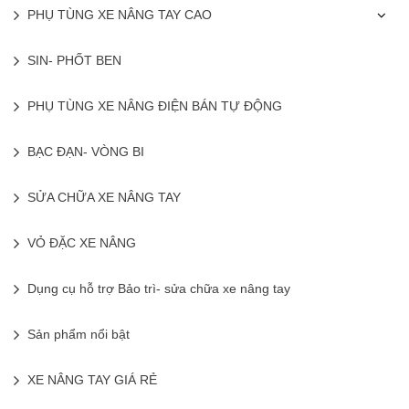
PHỤ TÙNG XE NÂNG TAY CAO
SIN- PHỐT BEN
PHỤ TÙNG XE NÂNG ĐIỆN BÁN TỰ ĐỘNG
BẠC ĐẠN- VÒNG BI
SỬA CHỮA XE NÂNG TAY
VỎ ĐẶC XE NÂNG
Dụng cụ hỗ trợ Bảo trì- sửa chữa xe nâng tay
Sản phẩm nổi bật
XE NÂNG TAY GIÁ RẺ