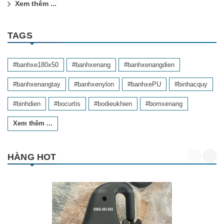
Xem thêm ...
TAGS
#banhxe180x50
#banhxenang
#banhxenangdien
#banhxenangtay
#banhxenylon
#banhxePU
#binhacquy
#binhdien
#bocurtis
#bodieukhien
#bomxenang
Xem thêm ...
HÀNG HOT