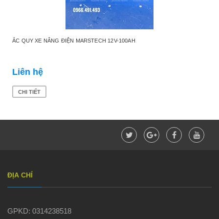
ẮC QUY XE NÂNG ĐIỆN MARSTECH 12V-100AH
Liên hệ
CHI TIẾT
ĐỊA CHỈ
GPKD: 0314238518