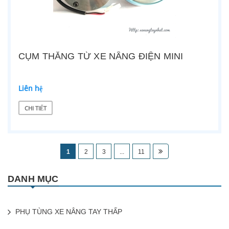
CỤM THẮNG TỪ XE NÂNG ĐIỆN MINI
Liên hệ
CHI TIẾT
1
2
3
...
11
DANH MỤC
PHỤ TÙNG XE NÂNG TAY THẤP