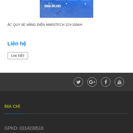
ẮC QUY XE NÂNG ĐIỆN MARSTECH 12V-100AH
Liên hệ
CHI TIẾT
ĐỊA CHỈ
GPKD: 0314238518