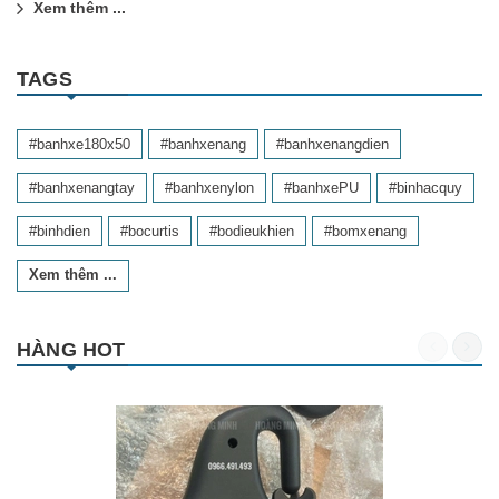
Xem thêm ...
TAGS
#banhxe180x50
#banhxenang
#banhxenangdien
#banhxenangtay
#banhxenylon
#banhxePU
#binhacquy
#binhdien
#bocurtis
#bodieukhien
#bomxenang
Xem thêm ...
HÀNG HOT