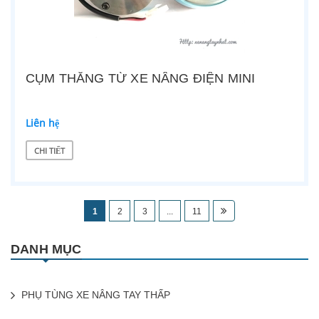
CỤM THẮNG TỪ XE NÂNG ĐIỆN MINI
Liên hệ
CHI TIẾT
1
2
3
...
11
DANH MỤC
PHỤ TÙNG XE NÂNG TAY THẤP