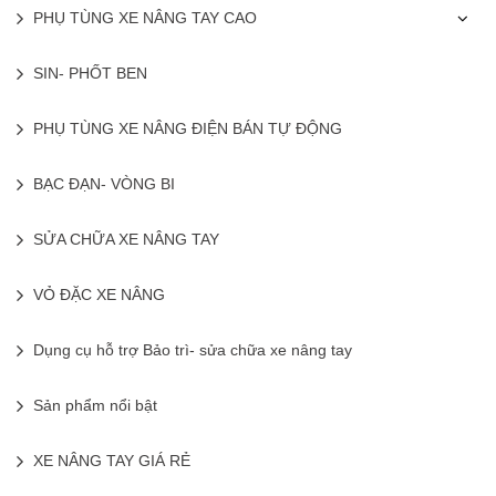
PHỤ TÙNG XE NÂNG TAY CAO
SIN- PHỐT BEN
PHỤ TÙNG XE NÂNG ĐIỆN BÁN TỰ ĐỘNG
BẠC ĐẠN- VÒNG BI
SỬA CHỮA XE NÂNG TAY
VỎ ĐẶC XE NÂNG
Dụng cụ hỗ trợ Bảo trì- sửa chữa xe nâng tay
Sản phẩm nổi bật
XE NÂNG TAY GIÁ RẺ