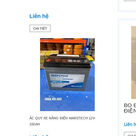
Liên hệ
Liên 
CHI TIẾT
CHI TI
BO 
ĐIỆ
ẮC QUY XE NÂNG ĐIỆN MARSTECH 12V-
XE NÂNG
Liên 
100AH