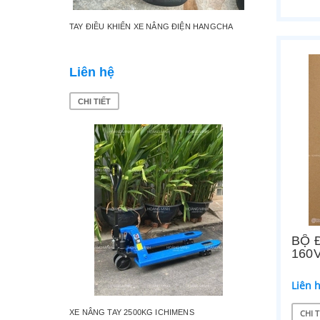
TAY ĐIỀU KHIỂN XE NÂNG ĐIỆN HANGCHA
BÁNH XE
Liên hệ
Liên 
CHI TIẾT
CHI TI
BỘ 
160
Liên 
CHI T
XE NÂNG TAY 2500KG ICHIMENS
ĐẢO CHI