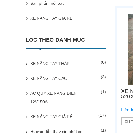
Sản phẩm nổi bật
XE NÂNG TAY GIÁ RẺ
LỌC THEO DANH MỤC
(6)
XE NÂNG TAY THẤP
(3)
XE NÂNG TAY CAO
XE 
(1)
ẮC QUY XE NÂNG ĐIỆN
520
12V150AH
Liên 
(17)
XE NÂNG TAY GIÁ RẺ
CHI T
(1)
Hướng dẫn thay sin phốt xe