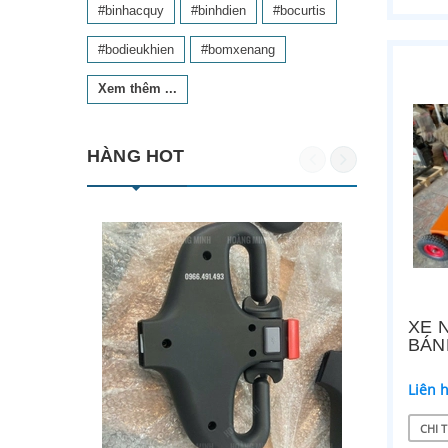
#binhacquy
#binhdien
#bocurtis
#bodieukhien
#bomxenang
Xem thêm ...
HÀNG HOT
XE 
BÁN
Liên 
CHI T