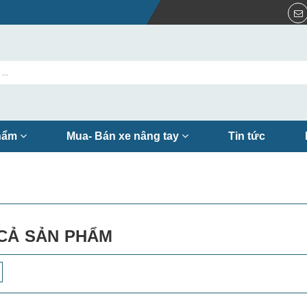
hẩm
Mua- Bán xe nâng tay
Tin tức
CẢ SẢN PHẨM