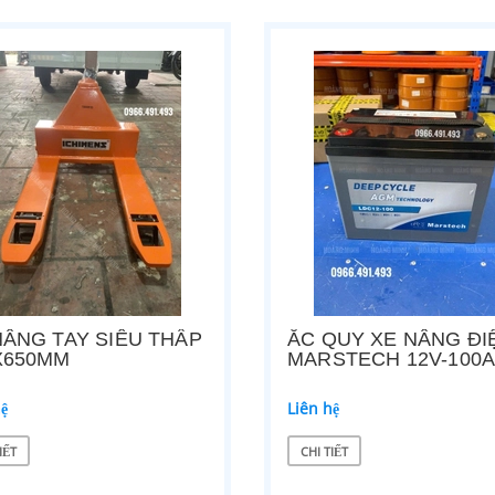
NÂNG TAY SIÊU THẤP
ẮC QUY XE NÂNG ĐI
X650MM
MARSTECH 12V-100
hệ
Liên hệ
IẾT
CHI TIẾT