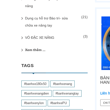
nâng
(21)
Dụng cụ hỗ trợ Bảo trì- sửa
chữa xe nâng tay
(3)
VỎ ĐẶC XE NÂNG
Xem thêm ...
TAGS
BÁN
HAN
#banhxe180x50
#banhxenang
Liên 
#banhxenangdien
#banhxenangtay
CHI T
#banhxenylon
#banhxePU