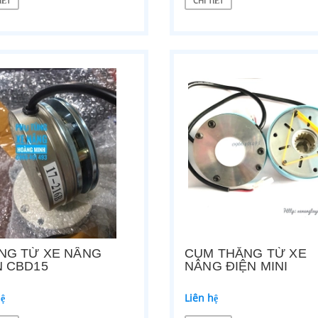
IẾT
CHI TIẾT
hệ
Liên hệ
ẾT
CHI TIẾT
NG TỪ XE NÂNG
CỤM THẮNG TỪ XE
N CBD15
NÂNG ĐIỆN MINI
hệ
Liên hệ