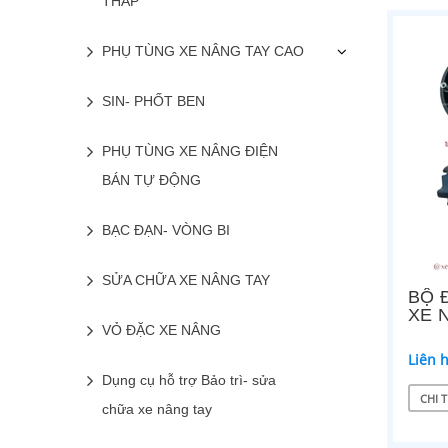
THẤP
PHỤ TÙNG XE NÂNG TAY CAO
SIN- PHỐT BEN
PHỤ TÙNG XE NÂNG ĐIỆN
BÁN TỰ ĐỘNG
BẠC ĐẠN- VÒNG BI
SỬA CHỮA XE NÂNG TAY
BỘ 
XE 
VỎ ĐẶC XE NÂNG
Liên 
Dụng cụ hỗ trợ Bảo trì- sửa
CHI T
chữa xe nâng tay