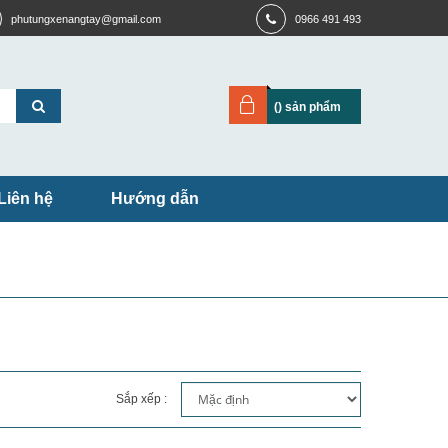
phutungxenangtay@gmail.com
0966 491 493
(
) sản phẩm
Liên hệ
Hướng dẫn
Sắp xếp :