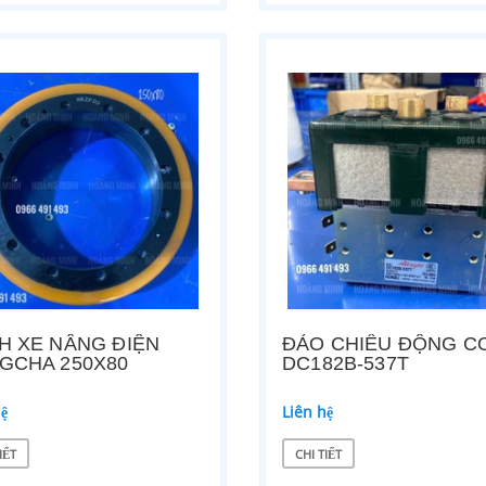
H XE NÂNG ĐIỆN
ĐẢO CHIỀU ĐỘNG C
GCHA 250X80
DC182B-537T
hệ
Liên hệ
IẾT
CHI TIẾT