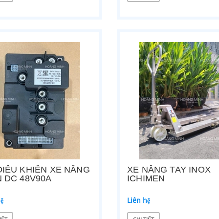
hệ
Liên hệ
ẾT
CHI TIẾT
ĐIỀU KHIỂN XE NÂNG
XE NÂNG TAY INOX
N DC 48V90A
ICHIMEN
 TAY INOX ICHIMEN
MOTOR THỦY LỰC 48V XE NÂNG ĐI
hệ
Liên hệ