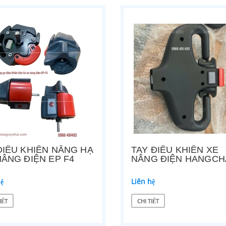
ĐIỀU KHIỂN NÂNG HẠ
TAY ĐIỀU KHIỂN XE
NÂNG ĐIỆN EP F4
NÂNG ĐIỆN HANGCH
hệ
Liên hệ
IẾT
CHI TIẾT