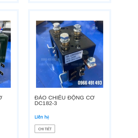
Ơ
ĐẢO CHIỀU ĐỘNG CƠ
DC182-3
Liên hệ
CHI TIẾT