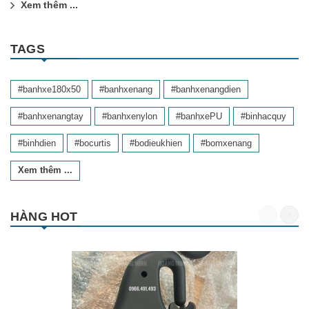
Xem thêm ...
TAGS
#banhxe180x50
#banhxenang
#banhxenangdien
#banhxenangtay
#banhxenylon
#banhxePU
#binhacquy
#binhdien
#bocurtis
#bodieukhien
#bomxenang
Xem thêm ...
HÀNG HOT