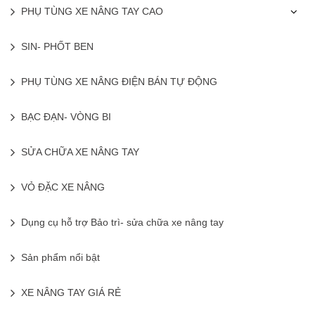
PHỤ TÙNG XE NÂNG TAY CAO
SIN- PHỐT BEN
PHỤ TÙNG XE NÂNG ĐIỆN BÁN TỰ ĐỘNG
BẠC ĐẠN- VÒNG BI
SỬA CHỮA XE NÂNG TAY
VỎ ĐẶC XE NÂNG
Dụng cụ hỗ trợ Bảo trì- sửa chữa xe nâng tay
Sản phẩm nổi bật
XE NÂNG TAY GIÁ RẺ