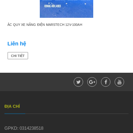
ẮC QUY XE NÂNG ĐIỆN MARSTECH 12V-100AH
Liên hệ
CHI TIẾT
ĐỊA CHỈ
GPKD: 0314238518