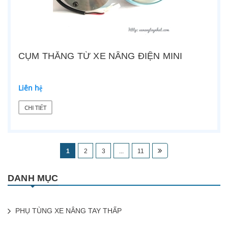
CỤM THẮNG TỪ XE NÂNG ĐIỆN MINI
Liên hệ
CHI TIẾT
1
2
3
...
11
DANH MỤC
PHỤ TÙNG XE NÂNG TAY THẤP