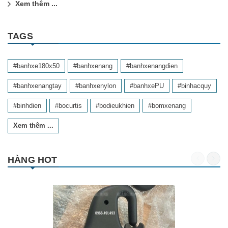
Xem thêm ...
TAGS
#banhxe180x50
#banhxenang
#banhxenangdien
#banhxenangtay
#banhxenylon
#banhxePU
#binhacquy
#binhdien
#bocurtis
#bodieukhien
#bomxenang
Xem thêm ...
HÀNG HOT