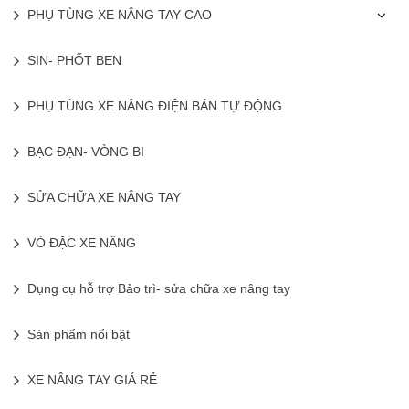
PHỤ TÙNG XE NÂNG TAY CAO
SIN- PHỐT BEN
PHỤ TÙNG XE NÂNG ĐIỆN BÁN TỰ ĐỘNG
BẠC ĐẠN- VÒNG BI
SỬA CHỮA XE NÂNG TAY
VỎ ĐẶC XE NÂNG
Dụng cụ hỗ trợ Bảo trì- sửa chữa xe nâng tay
Sản phẩm nổi bật
XE NÂNG TAY GIÁ RẺ