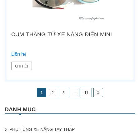
CỤM THẮNG TỪ XE NÂNG ĐIỆN MINI
Liên hệ
CHI TIẾT
1
2
3
...
11
DANH MỤC
PHỤ TÙNG XE NÂNG TAY THẤP