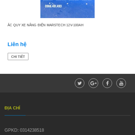
ẮC QUY XE NÂNG ĐIỆN MARSTECH 12V-100AH
Liên hệ
CHI TIẾT
ĐỊA CHỈ
GPKD: 0314238518