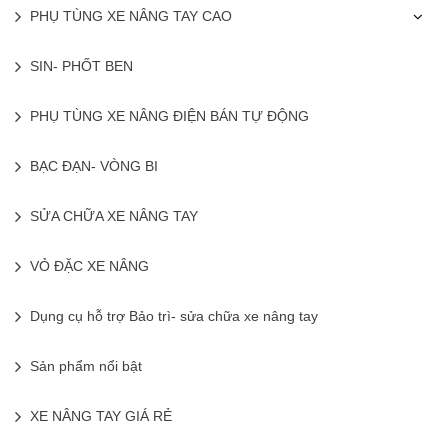
PHỤ TÙNG XE NÂNG TAY CAO
SIN- PHỐT BEN
PHỤ TÙNG XE NÂNG ĐIỆN BÁN TỰ ĐỘNG
BẠC ĐẠN- VÒNG BI
SỬA CHỮA XE NÂNG TAY
VỎ ĐẶC XE NÂNG
Dụng cụ hỗ trợ Bảo trì- sửa chữa xe nâng tay
Sản phẩm nổi bật
XE NÂNG TAY GIÁ RẺ