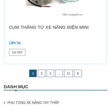
CỤM THẮNG TỪ XE NÂNG ĐIỆN MINI
Liên hệ
CHI TIẾT
1
2
3
...
11
DANH MỤC
PHỤ TÙNG XE NÂNG TAY THẤP