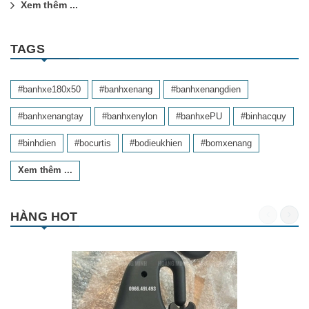
Xem thêm ...
TAGS
#banhxe180x50
#banhxenang
#banhxenangdien
#banhxenangtay
#banhxenylon
#banhxePU
#binhacquy
#binhdien
#bocurtis
#bodieukhien
#bomxenang
Xem thêm ...
HÀNG HOT