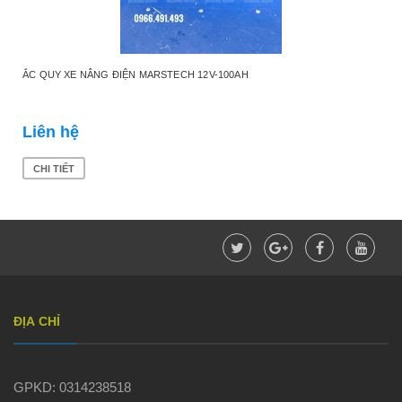
ẮC QUY XE NÂNG ĐIỆN MARSTECH 12V-100AH
Liên hệ
CHI TIẾT
ĐỊA CHỈ
GPKD: 0314238518