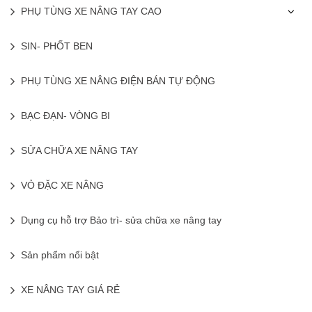
PHỤ TÙNG XE NÂNG TAY CAO
SIN- PHỐT BEN
PHỤ TÙNG XE NÂNG ĐIỆN BÁN TỰ ĐỘNG
BẠC ĐẠN- VÒNG BI
SỬA CHỮA XE NÂNG TAY
VỎ ĐẶC XE NÂNG
Dụng cụ hỗ trợ Bảo trì- sửa chữa xe nâng tay
Sản phẩm nổi bật
XE NÂNG TAY GIÁ RẺ