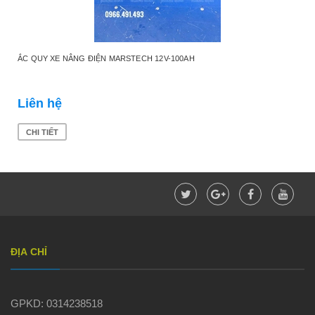
ẮC QUY XE NÂNG ĐIỆN MARSTECH 12V-100AH
Liên hệ
CHI TIẾT
ĐỊA CHỈ
GPKD: 0314238518