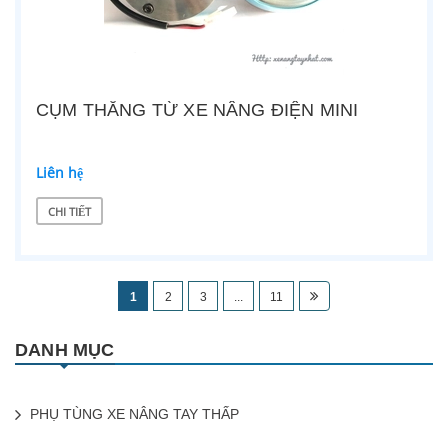
CỤM THẮNG TỪ XE NÂNG ĐIỆN MINI
Liên hệ
CHI TIẾT
1
2
3
...
11
DANH MỤC
PHỤ TÙNG XE NÂNG TAY THẤP