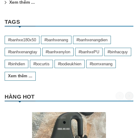
Xem thêm ...
TAGS
#banhxe180x50
#banhxenang
#banhxenangdien
#banhxenangtay
#banhxenylon
#banhxePU
#binhacquy
#binhdien
#bocurtis
#bodieukhien
#bomxenang
Xem thêm ...
HÀNG HOT