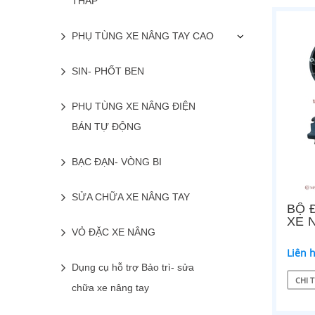
THẤP
PHỤ TÙNG XE NÂNG TAY CAO
SIN- PHỐT BEN
PHỤ TÙNG XE NÂNG ĐIỆN
BÁN TỰ ĐỘNG
BẠC ĐẠN- VÒNG BI
SỬA CHỮA XE NÂNG TAY
BỘ 
XE 
VỎ ĐẶC XE NÂNG
Liên 
Dụng cụ hỗ trợ Bảo trì- sửa
CHI T
chữa xe nâng tay