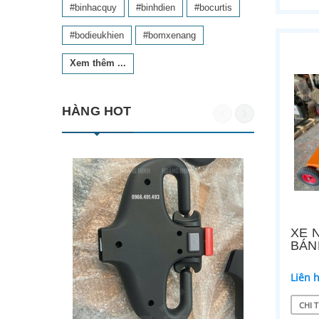
#binhacquy
#binhdien
#bocurtis
#bodieukhien
#bomxenang
Xem thêm ...
HÀNG HOT
XE 
BÁN
Liên 
CHI T