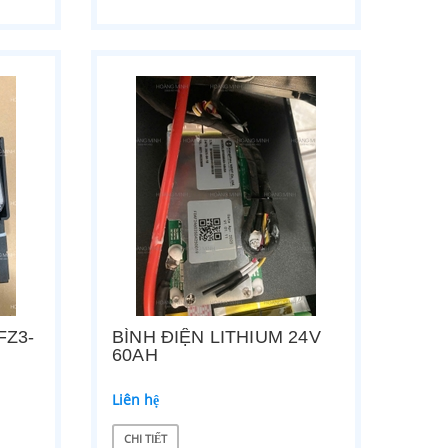
00
XE NÂNG TAY CAO 400KG
SẠC ẮC 
Liên hệ
Liên 
CHI TIẾT
CHI TI
FZ3-
BÌNH ĐIỆN LITHIUM 24V
60AH
Liên hệ
CHI TIẾT
MOTOR THỦY LỰC XE NÂNG HELI MINI
BÁNH LÁ