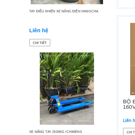
TAY ĐIỀU KHIỂN XE NÂNG ĐIỆN HANGCHA
BÁNH XE
Liên hệ
Liên 
CHI TIẾT
CHI TI
BỘ 
160
Liên 
CHI T
XE NÂNG TAY 2500KG ICHIMENS
ĐẢO CHI