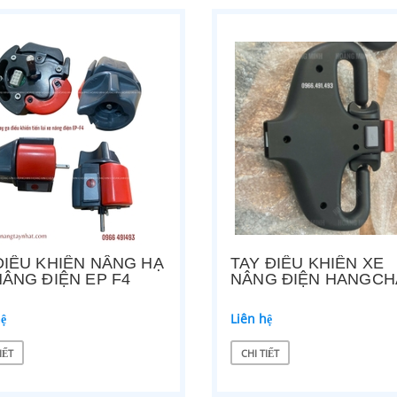
ĐIỀU KHIỂN NÂNG HẠ
TAY ĐIỀU KHIỂN XE
NÂNG ĐIỆN EP F4
NÂNG ĐIỆN HANGCH
hệ
Liên hệ
IẾT
CHI TIẾT