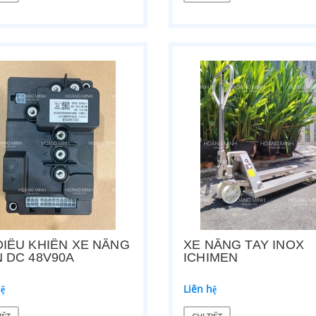
hệ
Liên hệ
ẾT
CHI TIẾT
ĐIỀU KHIỂN XE NÂNG
XE NÂNG TAY INOX
N DC 48V90A
ICHIMEN
 TAY INOX ICHIMEN
MOTOR THỦY LỰC 48V XE NÂNG ĐI
hệ
Liên hệ