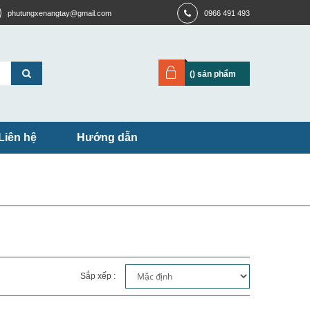
phutungxenangtay@gmail.com
0966 491 493
(
) sản phẩm
Liên hệ
Hướng dẫn
Sắp xếp :