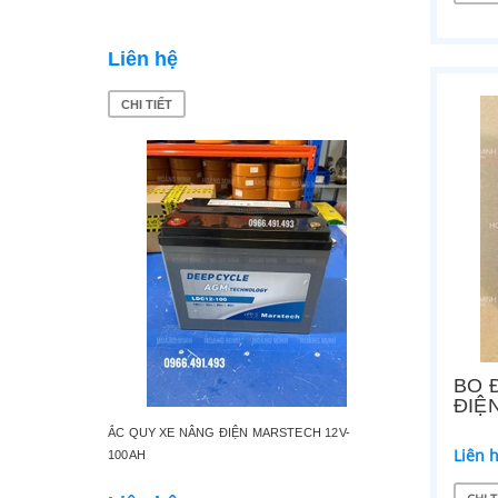
Liên hệ
Liên 
CHI TIẾT
CHI TI
BO 
ĐIỆ
ẮC QUY XE NÂNG ĐIỆN MARSTECH 12V-
XE NÂNG
Liên 
100AH