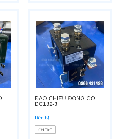
Ơ
ĐẢO CHIỀU ĐỘNG CƠ
DC182-3
Liên hệ
CHI TIẾT