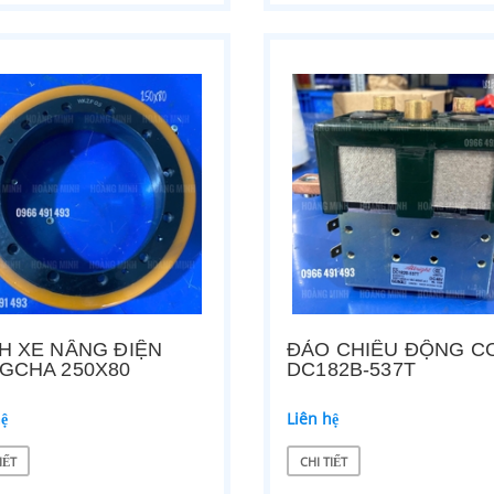
H XE NÂNG ĐIỆN
ĐẢO CHIỀU ĐỘNG C
GCHA 250X80
DC182B-537T
hệ
Liên hệ
IẾT
CHI TIẾT