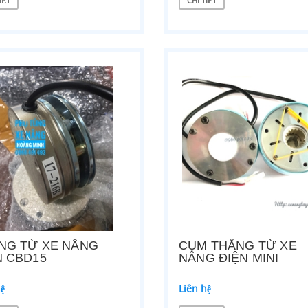
IẾT
CHI TIẾT
hệ
Liên hệ
ẾT
CHI TIẾT
NG TỪ XE NÂNG
CỤM THẮNG TỪ XE
N CBD15
NÂNG ĐIỆN MINI
hệ
Liên hệ