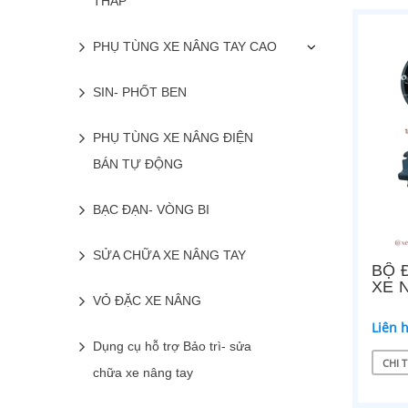
THẤP
PHỤ TÙNG XE NÂNG TAY CAO
SIN- PHỐT BEN
PHỤ TÙNG XE NÂNG ĐIỆN
BÁN TỰ ĐỘNG
BẠC ĐẠN- VÒNG BI
SỬA CHỮA XE NÂNG TAY
BỘ 
XE 
VỎ ĐẶC XE NÂNG
Liên 
Dụng cụ hỗ trợ Bảo trì- sửa
CHI T
chữa xe nâng tay