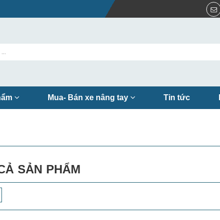
hẩm
Mua- Bán xe nâng tay
Tin tức
CẢ SẢN PHẨM