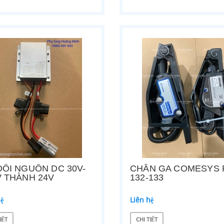
 NÂNG ĐIỆN HANGCHA 250X80
BÁNH TẢI XE NÂNG BISHAMON 80X1
hệ
Liên hệ
ẾT
CHI TIẾT
ĐỔI NGUỒN DC 30V-
CHÂN GA COMESYS 
V THÀNH 24V
132-133
hệ
Liên hệ
IẾT
CHI TIẾT
ỀU ĐỘNG CƠ DC182-3
BỘ CÙM BÁNH XE ĐIỆN DẮT TAY