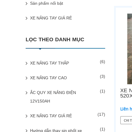
Sản phẩm nổi bật
XE NÂNG TAY GIÁ RẺ
LỌC THEO DANH MỤC
(6)
XE NÂNG TAY THẤP
(3)
XE NÂNG TAY CAO
XE 
(1)
ẮC QUY XE NÂNG ĐIỆN
520
12V150AH
Liên 
(17)
XE NÂNG TAY GIÁ RẺ
CHI T
(1)
Hướng dẫn thay sin phốt xe