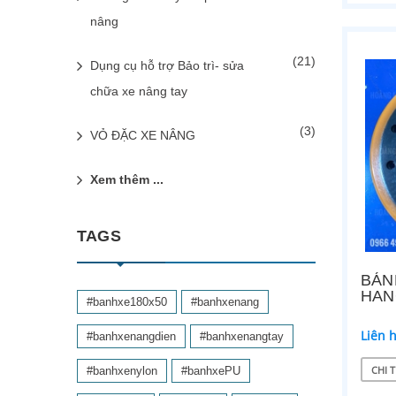
nâng
(21)
Dụng cụ hỗ trợ Bảo trì- sửa
chữa xe nâng tay
(3)
VỎ ĐẶC XE NÂNG
Xem thêm ...
TAGS
BÁN
HAN
#banhxe180x50
#banhxenang
Liên 
#banhxenangdien
#banhxenangtay
CHI T
#banhxenylon
#banhxePU