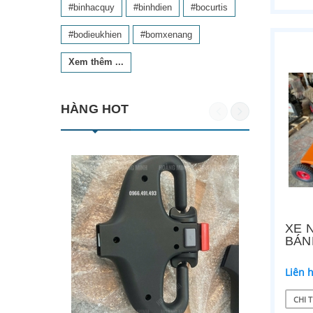
#binhacquy
#binhdien
#bocurtis
#bodieukhien
#bomxenang
Xem thêm ...
HÀNG HOT
XE 
BÁN
Liên 
CHI T