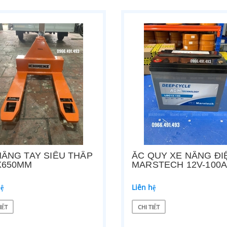
NÂNG TAY SIÊU THẤP
ẮC QUY XE NÂNG ĐI
X650MM
MARSTECH 12V-100
hệ
Liên hệ
IẾT
CHI TIẾT