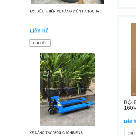
TAY ĐIỀU KHIỂN XE NÂNG ĐIỆN HANGCHA
BÁNH XE
Liên hệ
Liên 
CHI TIẾT
CHI TI
BỘ 
160
Liên 
CHI T
XE NÂNG TAY 2500KG ICHIMENS
ĐẢO CHI