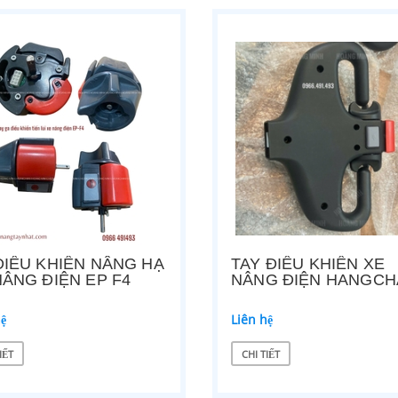
ĐIỀU KHIỂN NÂNG HẠ
TAY ĐIỀU KHIỂN XE
NÂNG ĐIỆN EP F4
NÂNG ĐIỆN HANGCH
hệ
Liên hệ
IẾT
CHI TIẾT