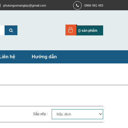
phutungxenangtay@gmail.com
0966 491 493
(
) sản phẩm
Liên hệ
Hướng dẫn
Sắp xếp :