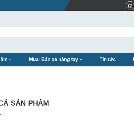
hẩm
Mua- Bán xe nâng tay
Tin tức
CẢ SẢN PHẨM