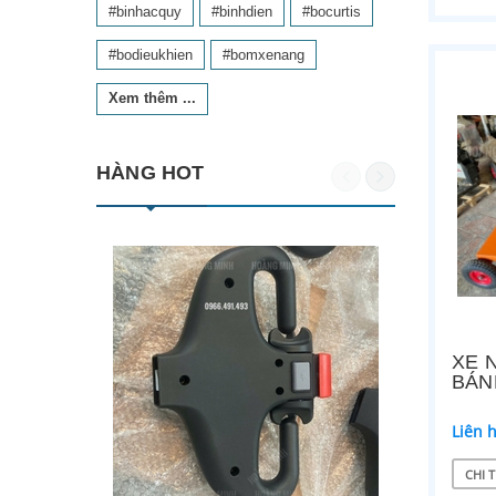
#binhacquy
#binhdien
#bocurtis
#bodieukhien
#bomxenang
Xem thêm ...
HÀNG HOT
XE 
BÁN
Liên 
CHI T