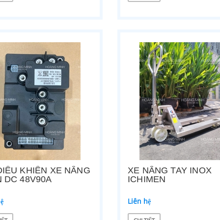
hệ
Liên hệ
ẾT
CHI TIẾT
ĐIỀU KHIỂN XE NÂNG
XE NÂNG TAY INOX
N DC 48V90A
ICHIMEN
 TAY INOX ICHIMEN
MOTOR THỦY LỰC 48V XE NÂNG ĐI
hệ
Liên hệ