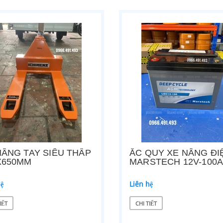
NÂNG TAY SIÊU THẤP
ẮC QUY XE NÂNG ĐI
X650MM
MARSTECH 12V-100
hệ
Liên hệ
IẾT
CHI TIẾT