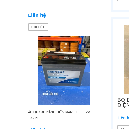
Liên hệ
Liên 
CHI TIẾT
CHI TI
BO 
ĐIỆ
ẮC QUY XE NÂNG ĐIỆN MARSTECH 12V-
XE NÂNG
Liên 
100AH