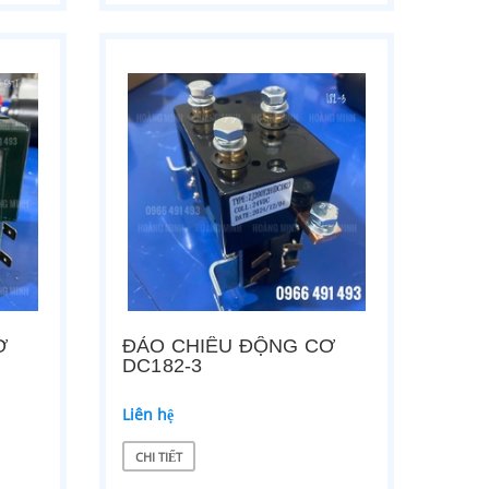
Ơ
ĐẢO CHIỀU ĐỘNG CƠ
DC182-3
Liên hệ
CHI TIẾT