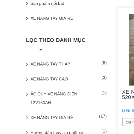
Sản phẩm nổi bật
XE NÂNG TAY GIÁ RẺ
LỌC THEO DANH MỤC
(6)
XE NÂNG TAY THẤP
(3)
XE NÂNG TAY CAO
XE 
(1)
ẮC QUY XE NÂNG ĐIỆN
520
12V150AH
Liên 
(17)
XE NÂNG TAY GIÁ RẺ
CHI T
(1)
Hướng dẫn thay sin phốt xe