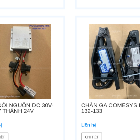
 NÂNG ĐIỆN HANGCHA 250X80
BÁNH TẢI XE NÂNG BISHAMON 80X1
hệ
Liên hệ
ẾT
CHI TIẾT
ĐỔI NGUỒN DC 30V-
CHÂN GA COMESYS 
V THÀNH 24V
132-133
hệ
Liên hệ
IẾT
CHI TIẾT
ỀU ĐỘNG CƠ DC182-3
BỘ CÙM BÁNH XE ĐIỆN DẮT TAY