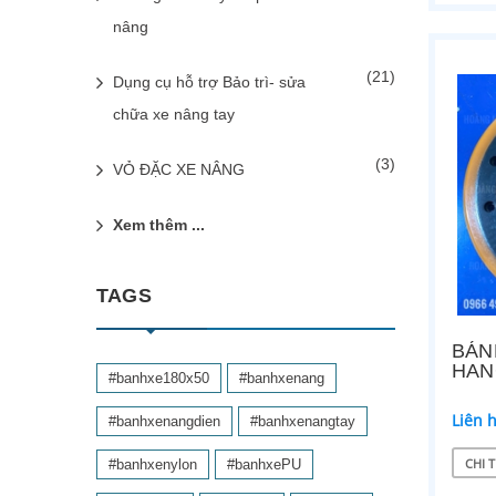
nâng
(21)
Dụng cụ hỗ trợ Bảo trì- sửa
chữa xe nâng tay
(3)
VỎ ĐẶC XE NÂNG
Xem thêm ...
TAGS
BÁN
HAN
#banhxe180x50
#banhxenang
Liên 
#banhxenangdien
#banhxenangtay
CHI T
#banhxenylon
#banhxePU