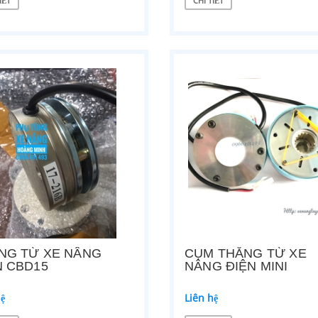
IẾT
CHI TIẾT
hệ
Liên hệ
ẾT
CHI TIẾT
NG TỪ XE NÂNG
CỤM THẮNG TỪ XE
N CBD15
NÂNG ĐIỆN MINI
hệ
Liên hệ