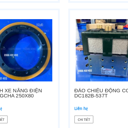
H XE NÂNG ĐIỆN
ĐẢO CHIỀU ĐỘNG C
GCHA 250X80
DC182B-537T
hệ
Liên hệ
IẾT
CHI TIẾT