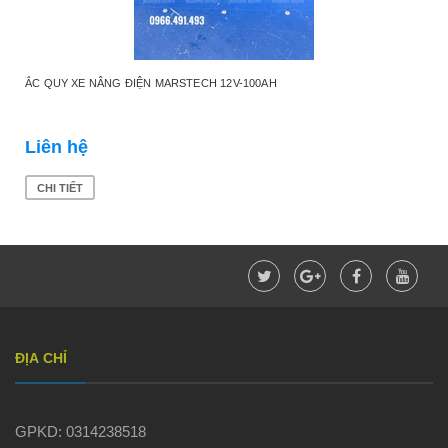
ẮC QUY XE NÂNG ĐIỆN MARSTECH 12V-100AH
Liên hệ
CHI TIẾT
ĐỊA CHỈ
GPKD: 0314238518