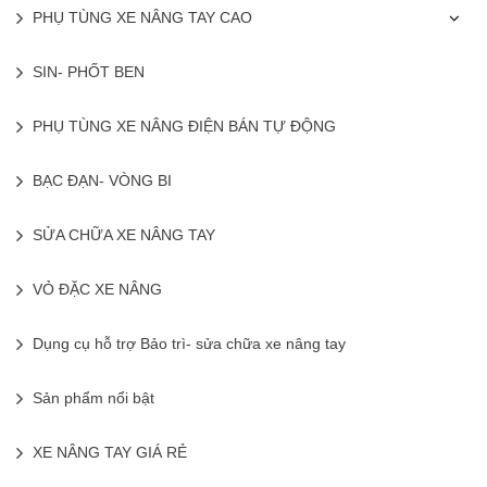
PHỤ TÙNG XE NÂNG TAY CAO
SIN- PHỐT BEN
PHỤ TÙNG XE NÂNG ĐIỆN BÁN TỰ ĐỘNG
BẠC ĐẠN- VÒNG BI
SỬA CHỮA XE NÂNG TAY
VỎ ĐẶC XE NÂNG
Dụng cụ hỗ trợ Bảo trì- sửa chữa xe nâng tay
Sản phẩm nổi bật
XE NÂNG TAY GIÁ RẺ