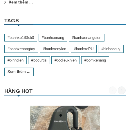
Xem thêm ...
TAGS
#banhxe180x50
#banhxenang
#banhxenangdien
#banhxenangtay
#banhxenylon
#banhxePU
#binhacquy
#binhdien
#bocurtis
#bodieukhien
#bomxenang
Xem thêm ...
HÀNG HOT