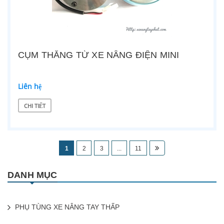
CỤM THẮNG TỪ XE NÂNG ĐIỆN MINI
Liên hệ
CHI TIẾT
1
2
3
...
11
DANH MỤC
PHỤ TÙNG XE NÂNG TAY THẤP