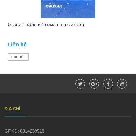
ẮC QUY XE NÂNG ĐIỆN MARSTECH 12V-100AH
Liên hệ
CHI TIẾT
ĐỊA CHỈ
GPKD: 0314238518