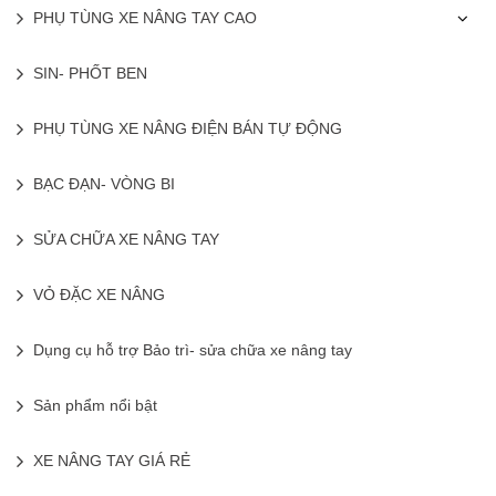
PHỤ TÙNG XE NÂNG TAY CAO
SIN- PHỐT BEN
PHỤ TÙNG XE NÂNG ĐIỆN BÁN TỰ ĐỘNG
BẠC ĐẠN- VÒNG BI
SỬA CHỮA XE NÂNG TAY
VỎ ĐẶC XE NÂNG
Dụng cụ hỗ trợ Bảo trì- sửa chữa xe nâng tay
Sản phẩm nổi bật
XE NÂNG TAY GIÁ RẺ