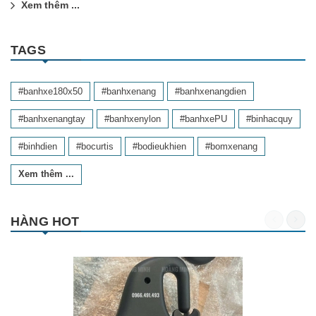
Xem thêm ...
TAGS
#banhxe180x50
#banhxenang
#banhxenangdien
#banhxenangtay
#banhxenylon
#banhxePU
#binhacquy
#binhdien
#bocurtis
#bodieukhien
#bomxenang
Xem thêm ...
HÀNG HOT