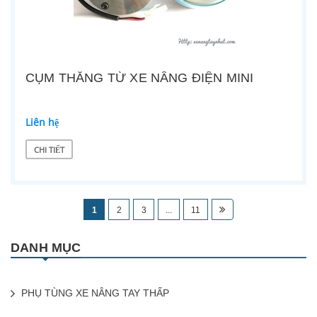
CỤM THẮNG TỪ XE NÂNG ĐIỆN MINI
Liên hệ
CHI TIẾT
1
2
3
...
11
DANH MỤC
PHỤ TÙNG XE NÂNG TAY THẤP