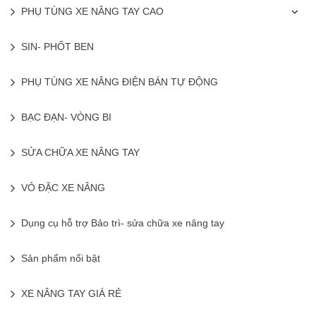
PHỤ TÙNG XE NÂNG TAY CAO
SIN- PHỐT BEN
PHỤ TÙNG XE NÂNG ĐIỆN BÁN TỰ ĐỘNG
BẠC ĐẠN- VÒNG BI
SỬA CHỮA XE NÂNG TAY
VỎ ĐẶC XE NÂNG
Dụng cụ hỗ trợ Bảo trì- sửa chữa xe nâng tay
Sản phẩm nổi bật
XE NÂNG TAY GIÁ RẺ