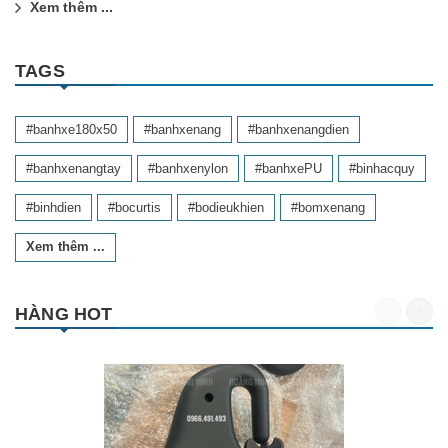
Xem thêm ...
TAGS
#banhxe180x50
#banhxenang
#banhxenangdien
#banhxenangtay
#banhxenylon
#banhxePU
#binhacquy
#binhdien
#bocurtis
#bodieukhien
#bomxenang
Xem thêm ...
HÀNG HOT