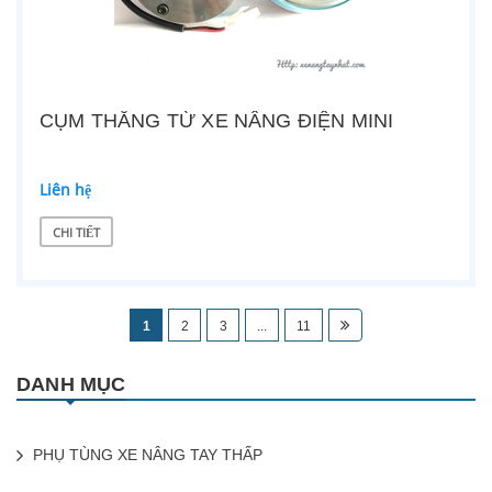
CỤM THẮNG TỪ XE NÂNG ĐIỆN MINI
Liên hệ
CHI TIẾT
1
2
3
...
11
DANH MỤC
PHỤ TÙNG XE NÂNG TAY THẤP