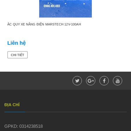
ẮC QUY XE NÂNG ĐIỆN MARSTECH 12V-100AH
Liên hệ
CHI TIẾT
ĐỊA CHỈ
GPKD: 0314238518