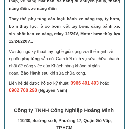
thấp
,
xe nâng mặt bàn, xe nâng di chuyển phuy, thang
nâng điện, xe nâng điện
Thay thế phụ tùng các loại: bánh xe nâng tay, ty bơm,
bơm thủy lực, lò xo bơm, cốt tay bơm, càng bánh xe,
sin phốt ben xe nâng, relay 12/24V, Motor bơm thủy lực
12/24/220V...
Với đội ngũ kỹ thuật tay nghề giỏi cộng với thế mạnh về
nguồn
phụ tùng
sẵn có. Cam kết dịch vụ sửa chữa nhanh
nhất để công việc của Khách hàng không bị gián
đoạn.
Bảo Hành
sau khi sửa chữa xong.
Liên hệ để được hỗ trợ kỹ thuật:
0966 491 493
hoặc
0902 700 290
(Nguyễn Nam)
Công ty TNHH Công Nghiệp Hoàng Minh
1
10/30, đường số 5, Phường 17, Quận Gò Vấp,
TP.HCM